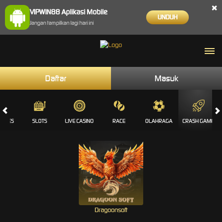
×
VIPWIN88 Aplikasi Mobile
UNDUH
Jangan tampilkan lagi hari ini
Daftar
Masuk
GAMES
SLOTS
LIVE CASINO
RACE
OLAHRAGA
CRASH GAME
Dragoonsoft