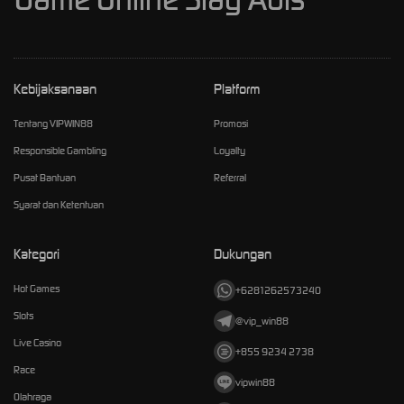
Kebijaksanaan
Platform
Tentang VIPWIN88
Promosi
Responsible Gambling
Loyalty
Pusat Bantuan
Referral
Syarat dan Ketentuan
Kategori
Dukungan
Hot Games
+6281262573240
Slots
@vip_win88
Live Casino
+855 9234 2738
Race
vipwin88
Olahraga