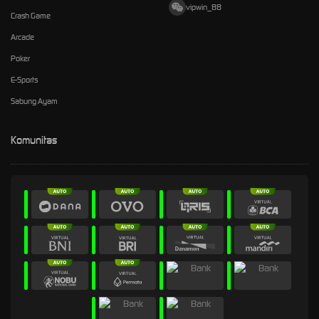
vipwin_88
Crash Game
Arcade
Poker
E-Sports
Sabung Ayam
Komunitas