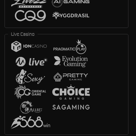
Live Casino