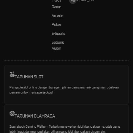
Crash
Game
Arcade
Poker
E-Sports
Sabung
Ayam
TARUHAN SLOT
Penyedia slot online dengan beragam pilihan game menarik yang memudahkan
pemain untuk mencapai jackpot
TARUHAN OLAHRAGA
Sportsbook Gaming Platform Terbaik menawarkan lebih banyak game, odds yang
lebih tinggi, dan menyediakan pilihan yang lebih banyak untuk pemain.