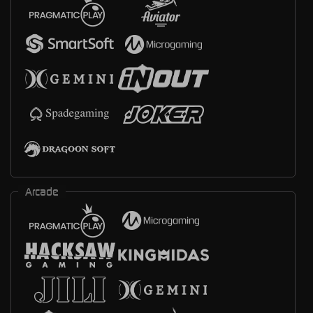
Arcade