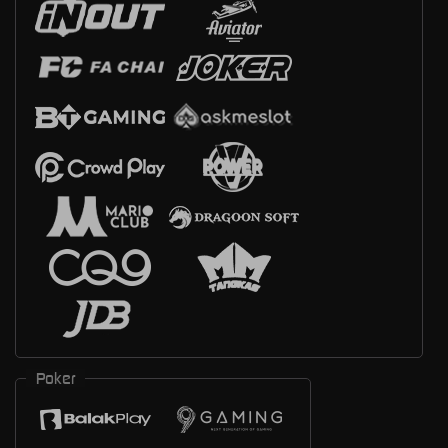
Poker