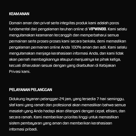
KEAMANAN
Domain aman dan privat serta integritas produk kami adalah poros
fundamental dari pengalaman taruhan online di
VIPWIN88
. Kami selalu
mengutamakan keamanan tercanggih dan memperbaharui semua
permainan serta proses-proses kami secara berkala, demi memastikan
pengalaman permainan online Anda 100% aman dan adil. Kami selalu
mengutamakan menjaga kerahasiaan informasi Anda, dan kami tidak
akan pernah membagikannya ataupun menjualnya ke pihak ketiga,
kecuali diharuskan sesuai dengan yang disebutkan di Kebijakan
Privasi kami.
PELAYANAN PELANGGAN
Didukung layanan pelanggan 24 jam, yang tersedia 7 hari seminggu,
staf kami yang ramah dan profesional akan memastikan bahwa semua
masalah yang Anda hadapi akan ditangani dengan cepat, efisien, dan
secara ramah. Kami memberikan prioritas tinggi untuk memastikan
sistem pembayaran yang aman dan memberikan kerahasiaan
informasi pribadi.