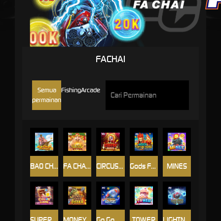
FACHAI
Semua
Fishing
Arcade
permainan
BAO CHUAN FISHING
FA CHAI DOZER
CIRCUS DOZER
Gods Fortune Fishing
MINES
SUPER COLOR GAME
MONEY TREE DOZER
Go Go Rise
TOWER
LIGHTNING BOMB