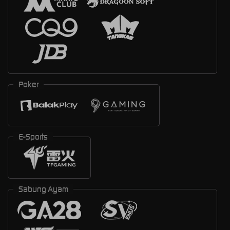
Poker
E-Sports
Sabung Ayam