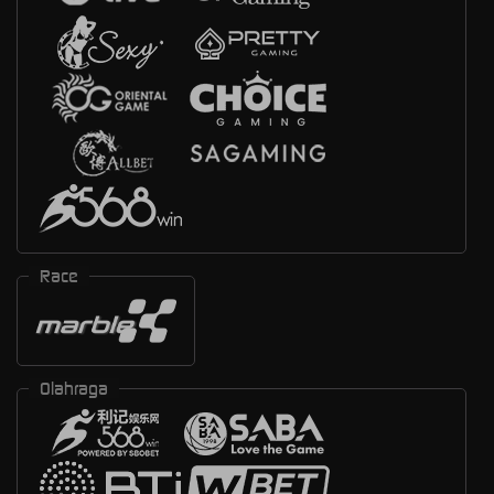
Race
Olahraga