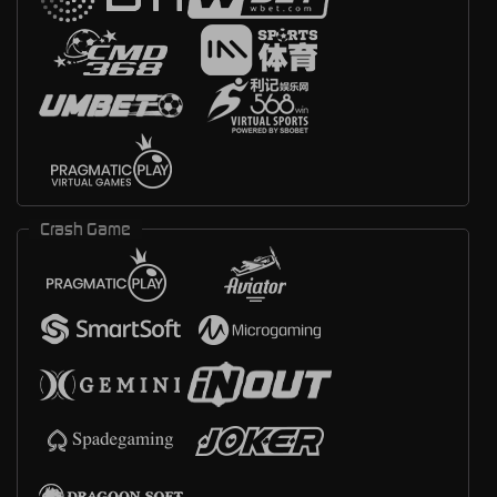
Crash Game