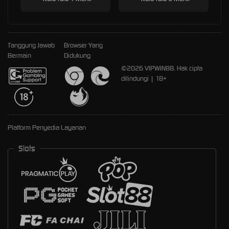
Tanggung Jawab
Browser Yang
Bermain
Didukung
©2026 VIPWIN88. Hak cipta
dilindungi | 18+
Platform Penyedia Layanan
Slots