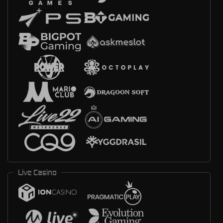
Live Casino