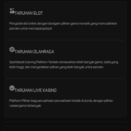
TARUHAN SLOT
Penyedia slot online dengan beragam pilihan game menarik yang memudahkan
pemain untuk mencapai jackpot
TARUHAN OLAHRAGA
Sportsbook Gaming Platform Terbaik menawarkan lebih banyak game, odds yang
lebih tinggi, dan menyediakan pilihan yang lebih banyak untuk pemain.
TARUHAN LIVE KASINO
Platform Pilihan bagi perusahaan-perusahaan terbaik di dunia, dengan pilihan
variasi game terbanyak