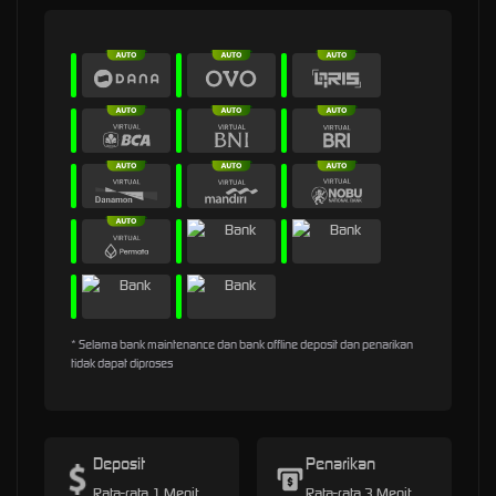
* Selama bank maintenance dan bank offline deposit dan penarikan
tidak dapat diproses
Deposit
Penarikan
Rata-rata 1 Menit
Rata-rata 3 Menit