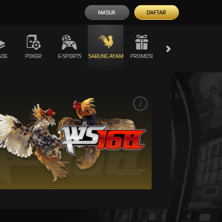
MASUK
DAFTAR
ADE
POKER
E-SPORTS
SABUNG AYAM
PROMOSI
i