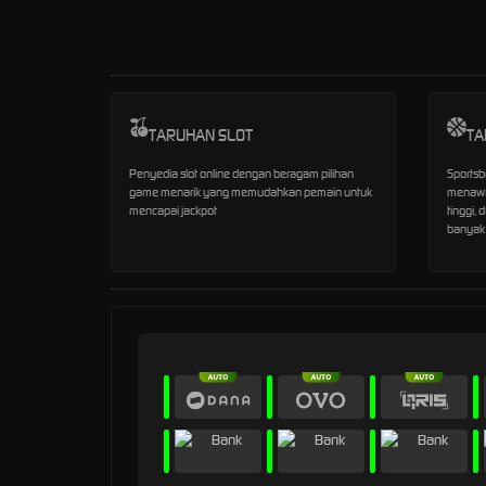
TARUHAN SLOT
TA
Penyedia slot online dengan beragam pilihan
Sportsb
game menarik yang memudahkan pemain untuk
menawar
mencapai jackpot
tinggi,
banyak 