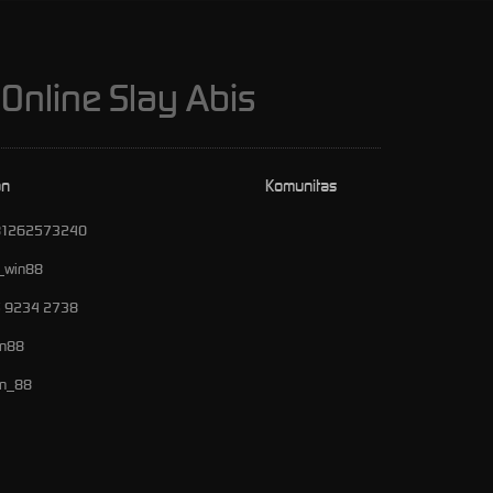
 Online Slay Abis
an
Komunitas
81262573240
_win88
 9234 2738
in88
in_88