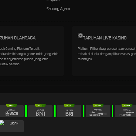
Sabung Ayam
RUHAN OLAHRAGA
TARUHAN LIVE KASINO
ook Gaming Platform Terbaik
Platform Pilihan bagi perusahaan-perusa
kan lebih banyak game, odds yang lebih
terbaik di dunia, dengan pilihan variasi g
 dan menyediakan pilihan yang lebih
terbanyak
untuk pemain.