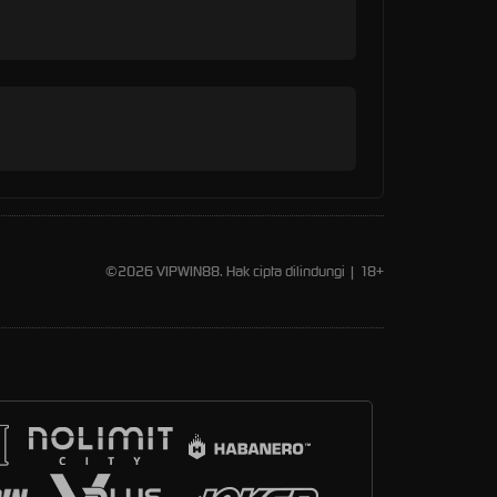
©2026 VIPWIN88. Hak cipta dilindungi | 18+