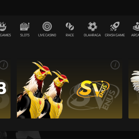
 GAMES
SLOTS
LIVE CASINO
RACE
OLAHRAGA
CRASH GAME
ARC
i
i