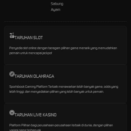
Sabung
Ayam
TARUHAN SLOT
Penyedia slot online dengan beragam pilihan game menarik yang memudahkan
pemain untuk mencapai jackpot
TARUHAN OLAHRAGA
Sportsbook Gaming Platform Terbaik menawarkan lebih banyak game, odds yang
lebih tinggi, dan menyediakan pilihan yang lebih banyak untuk pemain.
TARUHAN LIVE KASINO
Platform Pilihan bagi perusahaan-perusahaan terbaik di dunia, dengan pilihan
variasi game terbanyak