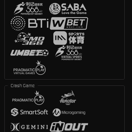
Crash Game