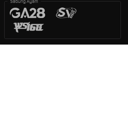
Sabung Ayam