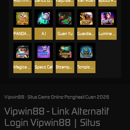
Alien Invasion
Dance Dance Dance
Kaiju Battle
Kart Rush
Speed Runner
PANDA BLESSING
A.I
Guan Yu
Guardian of Gold
Lumina Drift
Magica Owl
Space Cat
Steampunk Heist
Temple of Horus
Vipwin88 - Situs Game Online Penghasil Cuan 2026
Vipwin88 - Link Alternatif
Login Vipwin88 | Situs