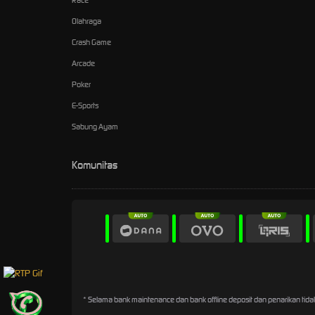
Race
Olahraga
Crash Game
Arcade
Poker
E-Sports
Sabung Ayam
Komunitas
* Selama bank maintenance dan bank offline deposit dan penarikan tida