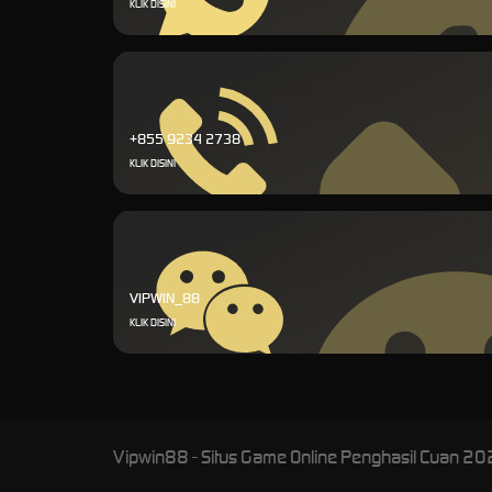
KLIK DISINI
+855 9234 2738
KLIK DISINI
VIPWIN_88
KLIK DISINI
Vipwin88 - Situs Game Online Penghasil Cuan 2