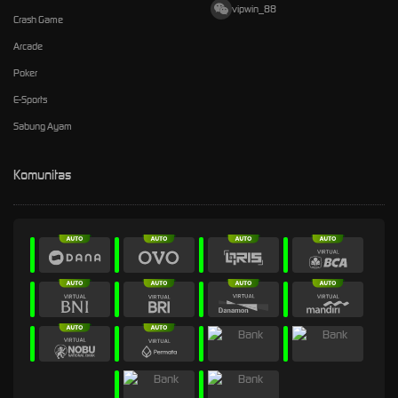
vipwin_88
Crash Game
Arcade
Poker
E-Sports
Sabung Ayam
Komunitas