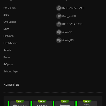
Hot Games
+6281262573240
Slots
@vip_win88
Live Casino
+855 9234 2738
Race
vipwin88
Olahraga
vipwin_88
Crash Game
Arcade
Poker
E-Sports
Sabung Ayam
Komunitas