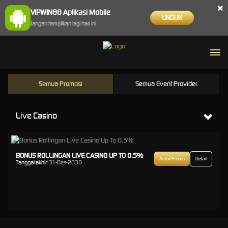
×
VIPWIN88 Aplikasi Mobile
UNDUH
Jangan tampilkan lagi hari ini
Semua Promosi
Semua Event Provider
Live Casino
BONUS ROLLINGAN LIVE CASINO UP TO 0.5%
Ambil Promo
Detail
Tanggal akhir:
31-Des-2030