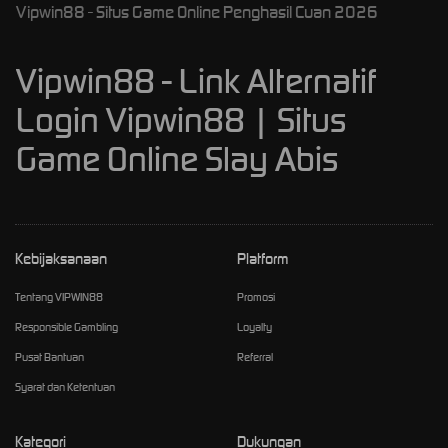
Vipwin88 - Situs Game Online Penghasil Cuan 2026
Vipwin88 - Link Alternatif
Login Vipwin88 | Situs
Game Online Slay Abis
Kebijaksanaan
Platform
Tentang VIPWIN88
Promosi
Responsible Gambling
Loyalty
Pusat Bantuan
Referral
Syarat dan Ketentuan
Kategori
Dukungan