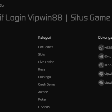
026
tif Login Vipwin88 | Situs Game
Kategori
Dukung
Hot Games
+62
Slots
@vip
Live Casino
+855
Race
vipw
Olahraga
vipw
Crash Game
Arcade
Poker
E-Sports