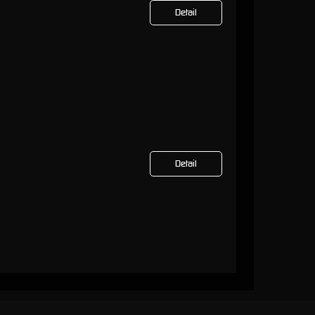
Detail
Detail