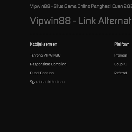
Vipwin88 - Situs Game Online Penghasil Cuan 2
Vipwin88 - Link Alterna
Kebijaksanaan
Platform
Tentang VIPWIN88
Promosi
Responsible Gambling
Loyalty
Pusat Bantuan
Referral
Syarat dan Ketentuan